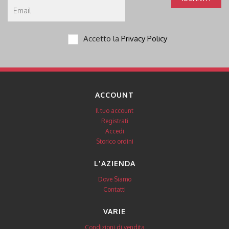
Email
Accetto la
Privacy Policy
ACCOUNT
Il tuo account
Registrati
Accedi
Storico ordini
L'AZIENDA
Dove Siamo
Contatti
VARIE
Condizioni di vendita