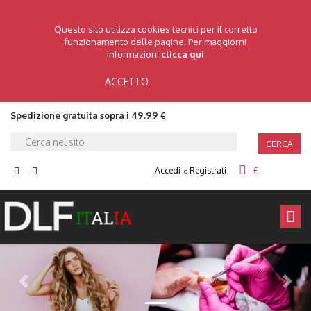
Questo sito utilizza cookies tecnici per il corretto
funzionamento delle pagine. Per maggiorni
informazioni
clicca qui
ACCETTO
Spedizione gratuita sopra i 49.99 €
CERCA
Accedi
Registrati
€
o
Prec
Pross