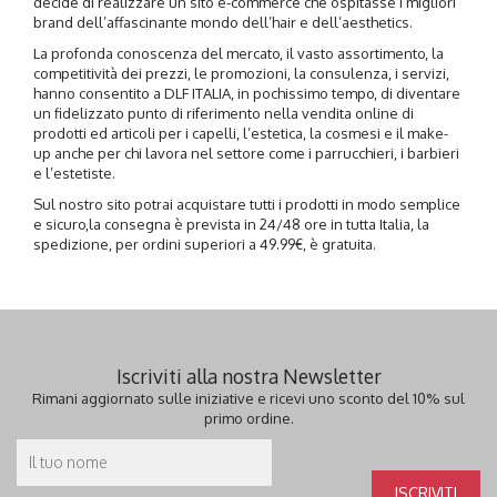
decide di realizzare un sito e-commerce che ospitasse i migliori
brand dell’affascinante mondo dell’hair e dell’aesthetics.
La profonda conoscenza del mercato, il vasto assortimento, la
competitività dei prezzi, le promozioni, la consulenza, i servizi,
hanno consentito a DLF ITALIA, in pochissimo tempo, di diventare
un fidelizzato punto di riferimento nella vendita online di
prodotti ed articoli per i capelli, l’estetica, la cosmesi e il make-
up anche per chi lavora nel settore come i parrucchieri, i barbieri
e l’estetiste.
Sul nostro sito potrai acquistare tutti i prodotti in modo semplice
e sicuro,la consegna è prevista in 24/48 ore in tutta Italia, la
spedizione, per ordini superiori a 49.99€, è gratuita.
Iscriviti alla nostra Newsletter
Rimani aggiornato sulle iniziative e ricevi uno sconto del 10% sul
primo ordine.
Email
ISCRIVITI